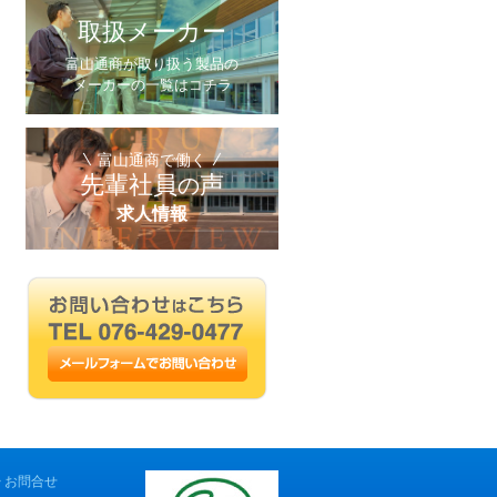
取扱メーカー
富山通商が取り扱う製品の
メーカーの一覧はコチラ
富山通商で働く
先輩社員
声
の
求人情報
お問合せ